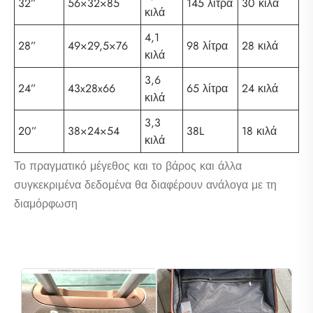
32”
56×32×85
145 λίτρα
30 κιλά
κιλά
4,1
28”
49×29,5×76
98 λίτρα
28 κιλά
κιλά
3,6
24”
43x28x66
65 λίτρα
24 κιλά
κιλά
3,3
20”
38×24×54
38L
18 κιλά
κιλά
Το πραγματικό μέγεθος και το βάρος και άλλα
συγκεκριμένα δεδομένα θα διαφέρουν ανάλογα με τη
διαμόρφωση