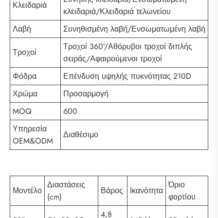
Κλειδαριά
κλειδαριά/Κλειδαριά τελωνείου
Λαβή
Συνηθισμένη λαβή/Ενσωματωμένη λαβή
Τροχοί 360°/Αθόρυβοι τροχοί διπλής
Τροχοί
σειράς/Αφαιρούμενοι τροχοί
Φόδρα
Επένδυση υψηλής πυκνότητας 210D
Χρώμα
Προσαρμογή
MOQ
600
Υπηρεσία
Διαθέσιμο
OEM&ODM
Διαστάσεις
Όριο
Μοντέλο
Βάρος
Ικανότητα
(cm)
φορτίου
4,8