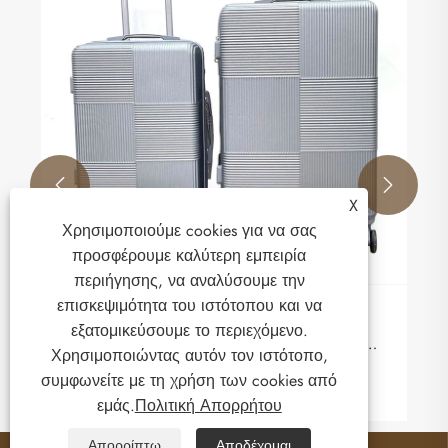


X
Χρησιμοποιούμε cookies για να σας
προσφέρουμε καλύτερη εμπειρία
περιήγησης, να αναλύσουμε την
επισκεψιμότητα του ιστότοπου και να
Γιατί οι αποσκευές Art Geometric ABS
εξατομικεύσουμε το περιεχόμενο.
αλλάζουν το σύγχρονο ταξιδιωτικό στυλ και
Χρησιμοποιώντας αυτόν τον ιστότοπο,
την προστασία;
συμφωνείτε με τη χρήση των cookies από
Δείτε περισσότερα >>
εμάς.
Πολιτική Απορρήτου
Απορρίπτω
Αποδέχομαι